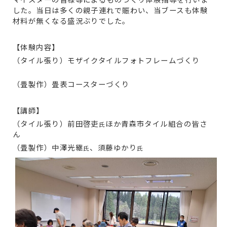
した。当日は多くの親子連れで賑わい、当ブースも体験
１級技能士等
フォロー
材料が無くなる盛況ぶりでした。
職業訓練振興
【体験内容】
若年技能者人材育成支
（タイル張り）モザイクタイルフォトフレームづくり
若年技能者人材育
（畳製作）畳表コースターづくり
ものづくりマイス
【講師】
ものづくりフェア
（タイル張り）前田啓吏
ほか青森市タイル組合の皆さ
氏
ん
青森県技能士会
（畳製作）中澤光継
、須藤ゆかり
氏
氏