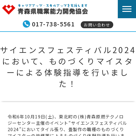
017-738-5561
お問い合わせ
青森県職業能力開発協
技能検定試験
サイエンスフェスティバル2024
外国人技能実習生等向
において、ものづくりマイスタ
コンピュータサービス
ーによる体験指導を行いまし
た！
ビジネス・キャリア検
技能五輪全国大会
技能グランプリ
令和6年10月19日(土)、東北町の(株)青森原燃テクノロ
若年者ものづくり競技
ジーセンター主催のイベント“サイエンスフェスティバル
2024”においてタイル張り、畳製作の職種のものづくり
職業訓練指導員免許取
マイスターの皆様等によるものづくり体験指導を行いま