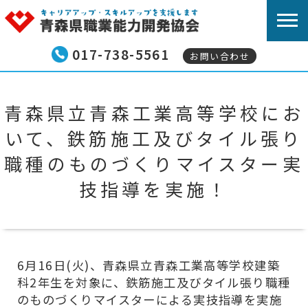
017-738-5561
お問い合わせ
青森県職業能力開発協
技能検定試験
青森県立青森工業高等学校にお
外国人技能実習生等向
いて、鉄筋施工及びタイル張り
コンピュータサービス
職種のものづくりマイスター実
技指導を実施！
ビジネス・キャリア検
技能五輪全国大会
技能グランプリ
6月16日(火)、青森県立青森工業高等学校建築
若年者ものづくり競技
科2年生を対象に、鉄筋施工及びタイル張り職種
のものづくりマイスターによる実技指導を実施
職業訓練指導員免許取