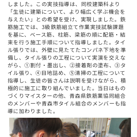
しました。この実技指導は、同校建築科より
１級技能士等
フォロー
「生徒に建築について、より幅広く学ぶ機会を
与えたい」との希望を受け、実現しました。鉄
職業訓練振興
筋施工では、3級鉄筋組立て作業実技試験課題
を基に、ベース筋、柱筋、梁筋の順に配筋・結
若年技能者人材育成支
束を行う施工手順について指導しました。タイ
若年技能者人材育
ル張りでは、外壁に見たてたコンパネ下地を準
備し、タイル張りの工程について実演を交えな
ものづくりマイス
がら、①割付・墨出し、②接着剤の塗布、③タ
イル張り、④目地詰め、⑤清掃の工程について
ものづくりフェア
指導し、生徒の皆さんは説明を受けながら、
積
青森県技能士会
極的に施工に取り組んでいました。当日はもの
づくりマイスターの他、青森県鉄筋業協同組合
のメンバーや青森市タイル組合のメンバーも指
導に加わりました。